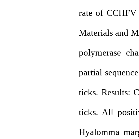
rate of CCHFV i
Materials and Me
polymerase cha
partial sequenc
ticks. Results
ticks. All pos
Hyalomma margi