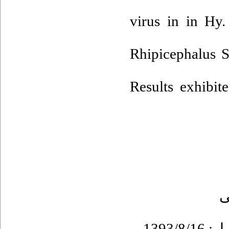
virus in in Hy.
Rhipicephalus S
Results exhibi
ى