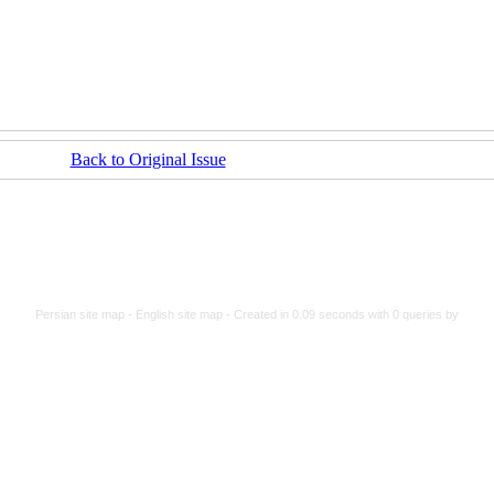
Back to Original Issue
Persian site map -
English site map
- Created in 0.09 seconds with 0 queries by