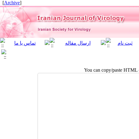
]
Archive
[
You can copy/paste HTML co