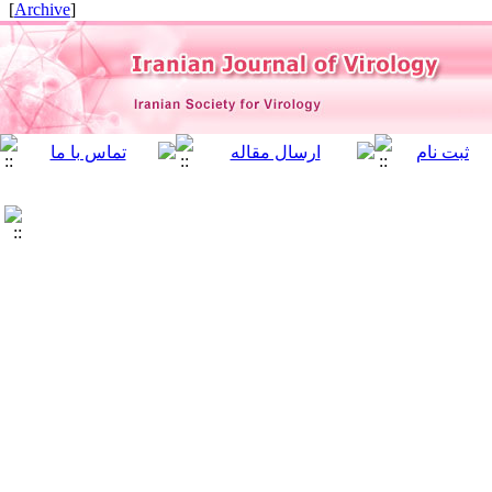
]
Archive
[