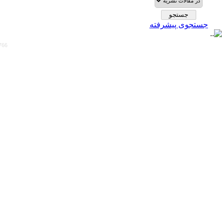
جستجوی پیشرفته
766