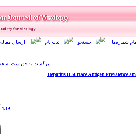
]
Archive
[
برگشت به فهرست نسخه ها
Hepatitis B Surf
‎ 10.21859/isv.2.3.4.19