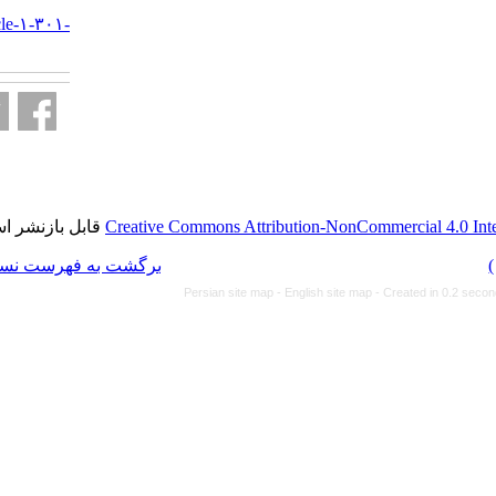
URL:
http://journal.isv.org.ir/article-۱-۳۰۱-
fa.html
قابل بازنشر است.
Creative Commons Attributi
برگشت به فهرست نسخه ها
Persian site map -
Eng