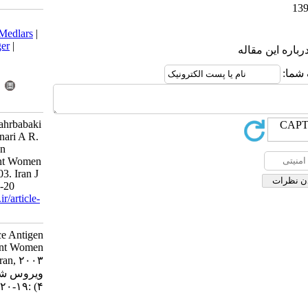
Download citation:
BibTeX
|
RIS
|
EndNote
|
Medlars
|
ProCite
|
Reference Manager
|
RefWorks
Send citation to:
Mendeley
Zotero
RefWorks
Aminzadeh Z, Shabani Shahrbabaki
Z, Ghachkar L, Sayyadi Anari A R.
Hepatitis B Surface Antigen
Prevalence among Pregnant Women
in Rafsanjan City, Iran, 2003. Iran J
Virol 2008; 2 (3 and 4) :19-20
URL:
http://journal.isv.org.ir/article-
1-301-fa.html
Hepatitis B Surface Antigen
Prevalence among Pregnant Women
in Rafsanjan City, Iran, ۲۰۰۳. مجله
ویروس شناسی ایران. ۱۳۸۷; ۲ (۳ و
۴) :۱۹-۲۰