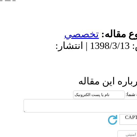
صي
1398/3/13 | پذیرش: 1398/3/13 | انتشار
ه