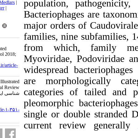
population, p
BibTeX
|
RIS
|
EndNote
|
Medlars
|
ProCite
|
Reference Manager
|
Bacteriophages
RefWorks
Send citation to:
major orders o
Mendeley
Zotero
RefWorks
families, nine
Mazaheri Nezhad Fard R.
from which,
Bacteriophages: An Illustrated
General Review. Iran J Virol 2018;
Myoviridae, P
12 (1) :52-62
URL:
http://journal.isv.org.ir/article-
widespread ba
1-351-fa.html
are morpholo
Bacteriophages: An Illustrated
General Review. مجله ویروس
categories of
شناسی ایران. ۱۳۹۷; ۱۲ (۱) :۵۲-۶۲
pleomorphic b
URL:
http://journal.isv.org.ir/article-۱-۳۵۱-
single or dou
fa.html
current revie