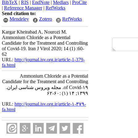
BibTeX
|
RIS
|
EndNote
|
Medlars
|
ProCite
|
Reference Manager
|
RefWorks
Send citation to:
Mendeley
Zotero
RefWorks
Kargar Kheirabad A, Nourozi M.
Ammonium Chloride as a Potential
Candidate for the Treatment and Controlling
of Covid-19. Iran J Virol 2020; 14 (1) :60-
62
URL:
http://journal.isv.org.ir/article-1-379-
fa.html
Ammonium Chloride as a Potential
Candidate for the Treatment and Controlling
of Covid-۱۹. مجله ویروس شناسی ایران.
۱۳۹۹; ۱۴ (۱) :۶۰-۶۲
URL:
http://journal.isv.org.ir/article-۱-۳۷۹-
fa.html