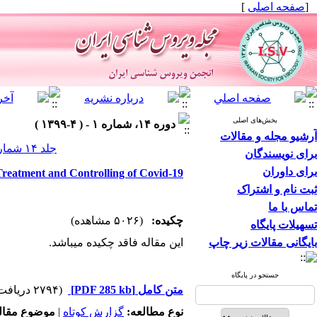
]
صفحه اصلی
[
بخش‌های اصلی
دوره ۱۴، شماره ۱ - ( ۴-۱۳۹۹ )
آرشیو مجله و مقالات
جلد ۱۴ شماره ۱ صفحات ۶۲-۶۰
برای نویسندگان
برای داوران
Treatment and Controlling of Covid-19
ثبت نام و اشتراک
تماس با ما
چکیده:
(۵۰۲۶ مشاهده)
تسهیلات پایگاه
بایگانی مقالات زیر چاپ
این مقاله فاقد چکیده می​باشد.
جستجو در پایگاه
(۲۷۹۴ دریافت)
[PDF 285 kb]
متن کامل
موضوع مقا:
|
گزارش کوتاه
نوع مطالعه: