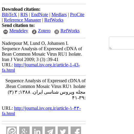
Download citation:
BibTeX
|
RIS
|
EndNote
|
Medlars
|
ProCite
|
Reference Manager
|
RefWorks
Send citation to:
Mendeley
Zotero
RefWorks
Naderpour M, Lund O, Johansen I.
Sequence Analysis of Expressed cDNA of
Bean Common Mosaic Virus RU1 Isolate.
Iran J Virol 2009; 3 (3) :39-41
URL:
http://journal.isv.org.ir/article-1-43-
fa.html
Sequence Analysis of Expressed cDNA of
Bean Common Mosaic Virus RU۱ Isolate.
مجله ویروس شناسی ایران. ۱۳۸۸; ۳ (۳)
:۳۹-۴۱
URL:
http://journal.isv.org.ir/article-۱-۴۳-
fa.html