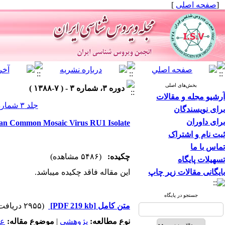
]
صفحه اصلی
[
بخش‌های اصلی
دوره ۳، شماره ۳ - ( ۷-۱۳۸۸ )
آرشیو مجله و مقالات
جلد ۳ شماره ۳ صفحات ۴۱-۳۹
برای نویسندگان
برای داوران
ean Common Mosaic Virus RU1 Isolate
ثبت نام و اشتراک
تماس با ما
چکیده:
(۵۴۸۶ مشاهده)
تسهیلات پایگاه
بایگانی مقالات زیر چاپ
این مقاله فاقد چکیده می​باشد.
جستجو در پایگاه
(۲۹۵۵ دریافت)
[PDF 219 kb]
متن کامل
عم
موضوع مقاله:
|
پژوهشي
نوع مطالعه: