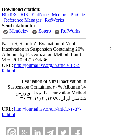
Download citation:
BibTeX
|
RIS
|
EndNote
|
Medlars
|
ProCite
|
Reference Manager
|
RefWorks
Send citation to:
Mendeley
Zotero
RefWorks
Nasiri S, Sharifi Z. Evaluation of Viral
Inactivation in Suspension Containing 20%
Albumin by Pasteurization Method. Iran J
Virol 2010; 4 (1) :34-36
URL:
http://journal.isv.org.ir/article-1-52-
fa.html
Evaluation of Viral Inactivation in
Suspension Containing ۲۰% Albumin by
Pasteurization Method. مجله ویروس
شناسی ایران. ۱۳۸۹; ۴ (۱) :۳۴-۳۶
URL:
http://journal.isv.org.ir/article-۱-۵۲-
fa.html