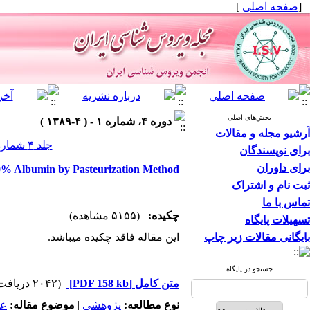
]
صفحه اصلی
[
بخش‌های اصلی
دوره ۴، شماره ۱ - ( ۴-۱۳۸۹ )
آرشیو مجله و مقالات
جلد ۴ شماره ۱ صفحات ۳۶-۳۴
برای نویسندگان
برای داوران
 20% Albumin by Pasteurization Method
ثبت نام و اشتراک
تماس با ما
چکیده:
(۵۱۵۵ مشاهده)
تسهیلات پایگاه
بایگانی مقالات زیر چاپ
این مقاله فاقد چکیده می​باشد.
جستجو در پایگاه
(۲۰۴۲ دریافت)
[PDF 158 kb]
متن کامل
عم
موضوع مقاله:
|
پژوهشي
نوع مطالعه: