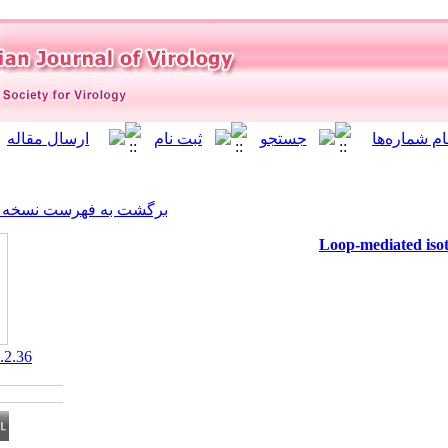
]
Archive
[
برگشت به فهرست نسخه ها
‎ 10.21859/isv.5.2.36