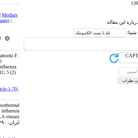
Download citation:
BibTeX
|
RIS
|
EndNote
|
Medlars
|
ProCite
|
Reference Manager
|
RefWorks
Send citation to:
Mendeley
Zotero
RefWorks
Behzadian F, Fotouhi-Chahooki F.
Loop-mediated isothermal
amplification for human influenza
A viruses. Iran J Virol 2011; 5 (2)
:36-38
URL:
http://journal.isv.org.ir/article-1-70-
fa.html
Loop-mediated isothermal
amplification for human influenza
A viruses. مجله ویروس شناسی
ایران. ۱۳۹۰; ۵ (۲) :۳۶-۳۸
URL: