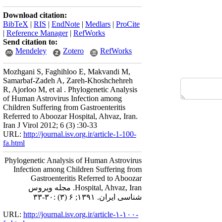
Download citation:
BibTeX
|
RIS
|
EndNote
|
Medlars
|
ProCite
|
Reference Manager
|
RefWorks
Send citation to:
Mendeley
Zotero
RefWorks
Mozhgani S, Faghihloo E, Makvandi M,
Samarbaf-Zadeh A, Zareh-Khoshchehreh
R, Ajorloo M, et al . Phylogenetic Analysis
of Human Astrovirus Infection among
Children Suffering from Gastroenteritis
Referred to Aboozar Hospital, Ahvaz, Iran.
Iran J Virol 2012; 6 (3) :30-33
URL:
http://journal.isv.org.ir/article-1-100-
fa.html
Phylogenetic Analysis of Human Astrovirus
Infection among Children Suffering from
Gastroenteritis Referred to Aboozar
Hospital, Ahvaz, Iran. مجله ویروس
شناسی ایران. ۱۳۹۱; ۶ (۳) :۳۰-۳۳
URL:
http://journal.isv.org.ir/article-۱-۱۰۰-