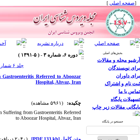
]
صفحه اصلی
[
بخش‌های اصلی
دوره ۶، شماره ۳ - ( ۵-۱۳۹۱ )
آرشیو مجله و مقالات
جلد ۶ شماره ۳ صفحات ۳۳-۳۰
برای نویسندگان
برای داوران
 Gastroenteritis Referred to Aboozar
Hospital, Ahvaz, Iran
ثبت نام و اشتراک
تماس با ما
تسهیلات پایگاه
چکیده:
(۵۹۶۱ مشاهده)
بایگانی مقالات زیر چاپ
 Suffering from Gastroenteritis Referred
to Aboozar Hospital, Ahvaz, Iran
جستجو در پایگاه
(۲۰۴۰ دریافت)
[PDF 133 kb]
متن کامل