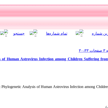
s of Human Astrovirus Infection among Children Suffering from
le: Phylogenetic Analysis of Human Astrovirus Infection among Children