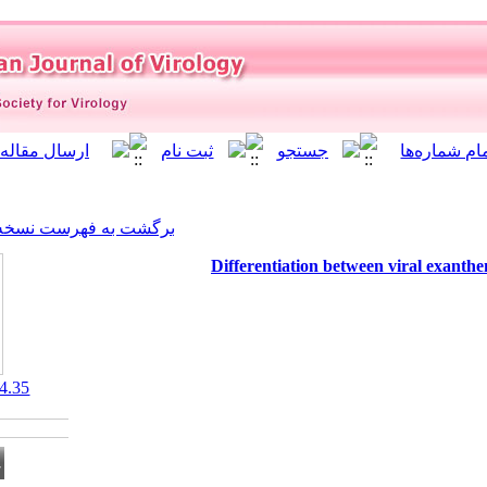
]
Archive
[
برگشت به فهرست نسخه ها
Differentia
‎ 10.21859/isv.1.4.35