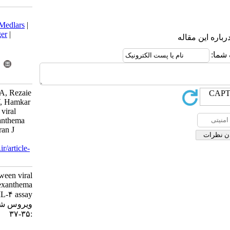
Download citation:
BibTeX
|
RIS
|
EndNote
|
Medlars
|
ProCite
|
Reference Manager
|
RefWorks
Send citation to:
Mendeley
Zotero
RefWorks
Mokhtari Azad T, Mirzaie A, Rezaie
F, Seadatmand Z, Salimi V, Hamkar
R. Differentiation between viral
exanthema and allergic exanthema
by IFN-γ and IL-4 assay. Iran J
Virol 2007; 1 (4) :35-37
URL:
http://journal.isv.org.ir/article-
1-216-fa.html
Differentiation between viral
exanthema and allergic exanthema
by IFN-γ and IL-۴ assay. مجله
ویروس شناسی ایران. ۱۳۸۶; ۱ (۴)
:۳۵-۳۷