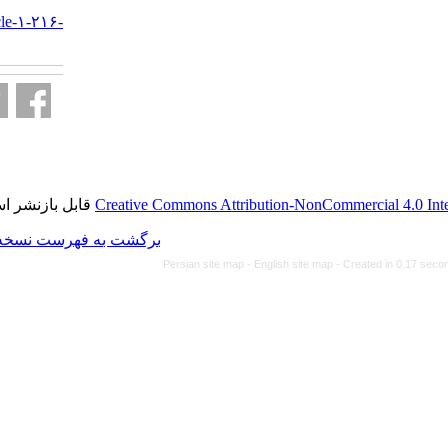
URL:
http://journal.isv.org.ir/article-۱-۲۱۶-
fa.html
قابل بازنشر است.
Creative Commons Attributi
برگشت به فهرست نسخه ها
Persian site map -
Eng