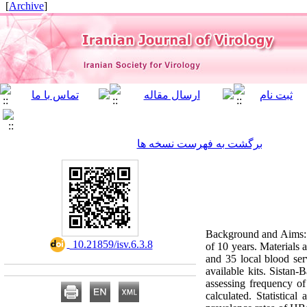
]
Archive
[
برگشت به فهرست نسخه ها
Background and Aims: T
‎ 10.21859/isv.6.3.8
of 10 years. Materials 
and 35 local blood se
available kits. Sistan
assessing frequency o
calculated. Statistica