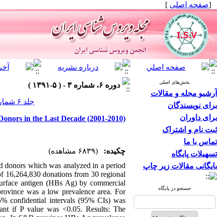
]
صفحه اصلی
[
بخش‌های اصلی
دوره ۶، شماره ۳ - ( ۵-۱۳۹۱ )
آرشیو مجله و مقالات
جلد ۶ شماره ۳ صفحات ۱۲-۸
برای نویسندگان
برای داوران
 Donors in the Last Decade (2001-2010)
ثبت نام و اشتراک
تماس با ما
(۶۸۳۹ مشاهده)
چکیده:
تسهیلات پایگاه
od donors which was analyzed in a period
بایگانی مقالات زیر چاپ
 of 16,264,830 donations from 30 regional
 surface antigen (HBs Ag) by commercial
جستجو در پایگاه
 province was a low prevalence area. For
% confidential intervals (95% CIs) was
icant if P value was <0.05. Results: The