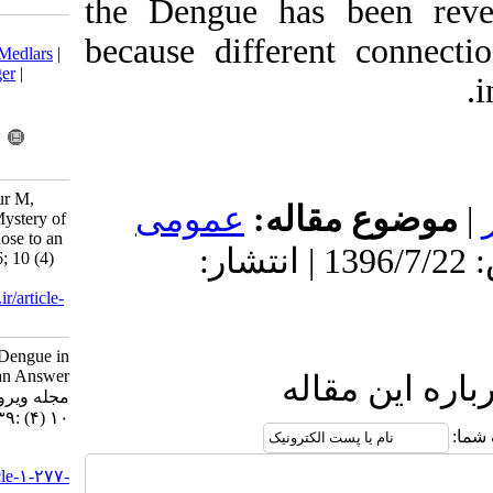
the Dengue ha
Download citation:
because diffe
BibTeX
|
RIS
|
EndNote
|
Medlars
|
ProCite
|
Reference Manager
|
RefWorks
Send citation to:
Mendeley
Zotero
RefWorks
Salehi-Vaziri M, Fazlalipour M,
اله
عمومى
Baniasadi V. Solving the Mystery of
Dengue in Iran; Are We Close to an
1396/2/30 | پذیرش: 1396/7/22 | انتشار
Answer?. Iran J Virol 2016; 10 (4)
:39-40
URL:
http://journal.isv.org.ir/article-
1-277-fa.html
Solving the Mystery of Dengue in
Iran; Are We Close to an Answer?.
ه
مجله ویروس شناسی ایران. ۱۳۹۵;
۱۰ (۴) :۳۹-۴۰
URL:
http://journal.isv.org.ir/article-۱-۲۷۷-