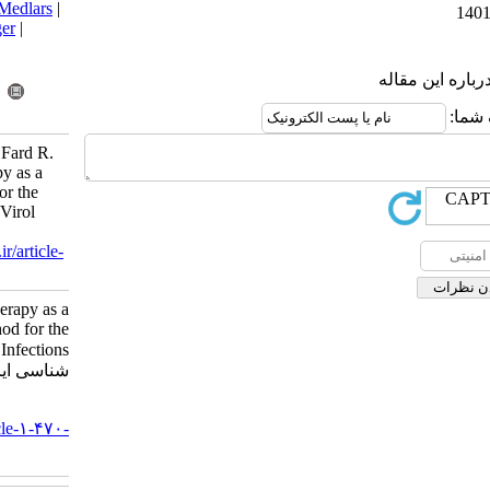
BibTeX
|
RIS
|
EndNote
|
Medlars
|
ProCite
|
Reference Manager
|
RefWorks
Send citation to:
Mendeley
Zotero
RefWorks
Elahi Y, Mazaheri Nezhad Fard R.
Personalized Phage Therapy as a
Novel Treatment Method for the
Bacterial Infections. Iran J Virol
2022; 16 (1) :66-67
URL:
http://journal.isv.org.ir/article-
1-470-fa.html
Personalized Phage Therapy as a
Novel Treatment Method for the
Bacterial Infections. مجله ویروس
شناسی ایران. ۱۴۰۱; ۱۶ (۱) :۶۶-۶۷
URL:
http://journal.isv.org.ir/article-۱-۴۷۰-
fa.html