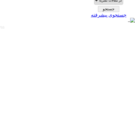
جستجوی پیشرفته
766