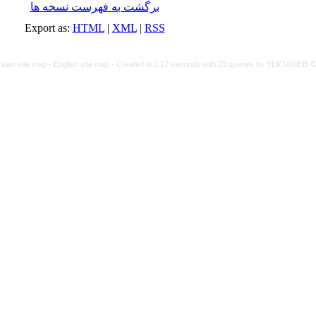
برگشت به فهرست نسخه ها
Export as:
HTML
|
XML
|
RSS
rsian site map -
English site map
- Created in 0.17 seconds with 23 queries by YEKTAWEB 4