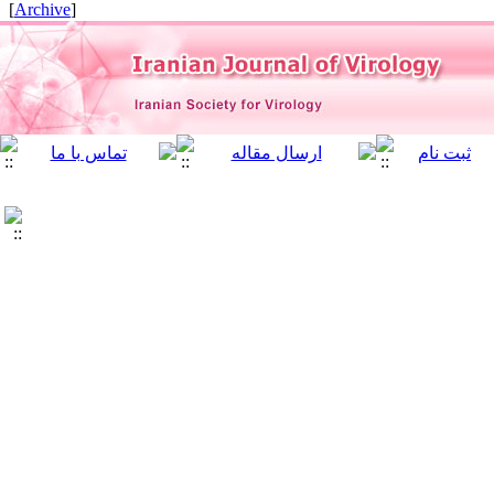
]
Archive
[