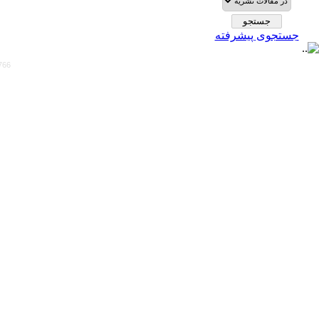
جستجوی پیشرفته
766