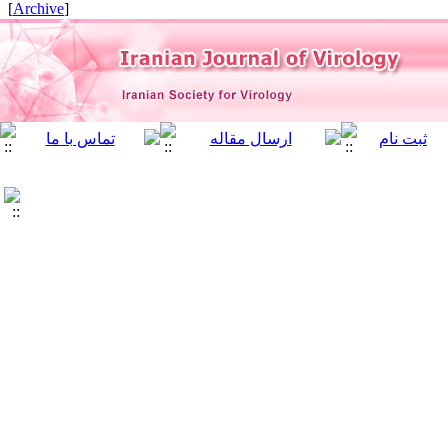
]
Archive
[