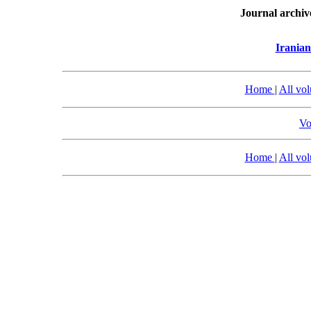
Journal archiv
Iranian
Home
|
All vo
Vo
Home
|
All vo